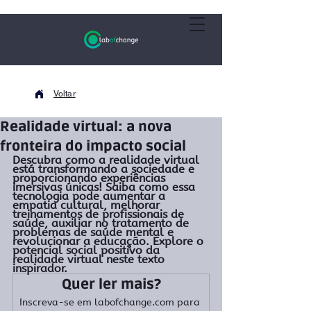
Voltar
Realidade virtual: a nova
fronteira do impacto social
Descubra como a realidade virtual 
está transformando a sociedade e 
proporcionando experiências 
imersivas únicas! Saiba como essa 
tecnologia pode aumentar a 
empatia cultural, melhorar 
treinamentos de profissionais de 
saúde, auxiliar no tratamento de 
problemas de saúde mental e 
revolucionar a educação. Explore o 
potencial social positivo da 
realidade virtual neste texto 
inspirador.
Quer ler mais?
Inscreva-se em labofchange.com para 