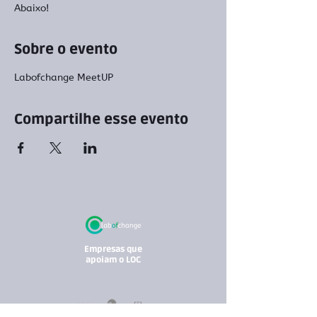
Abaixo!
Sobre o evento
Labofchange MeetUP
Compartilhe esse evento
Empresas que
apoiam o LOC