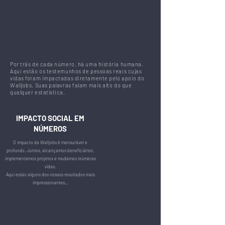
Por trás de cada número, há uma história humana.
Aqui estão os testemunhos de pessoas reais cujas
vidas foram impactadas diretamente pelo apoio do
Walljobs. Suas palavras falam mais alto do que
qualquer estatística.
IMPACTO SOCIAL EM
NÚMEROS
O impacto da Walljobs é mensurável e
profundo. Juntos, alcançamos beneficiários,
implementamos projetos e mudamos inúmeras
vidas.
Aqui estão alguns dos nossos resultados mais
impressionantes...