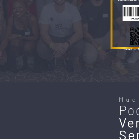
Issued on: 
Mud
Po
Ve
Se