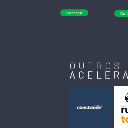
Conheça
Con
OUTROS
ACELER