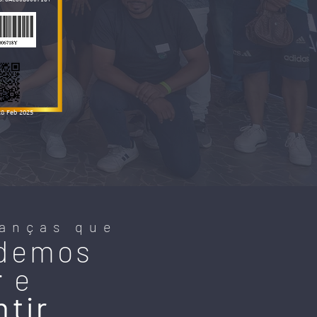
28 Feb 2025
anças que
demos
r
e
ntir