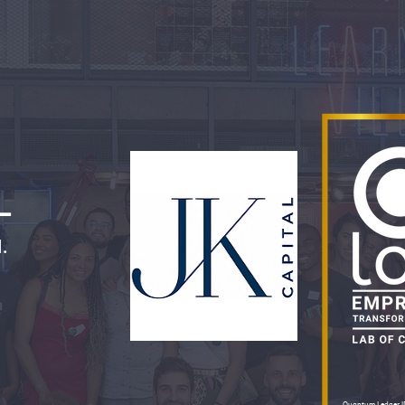
L
l
.
Quantum Ledger 