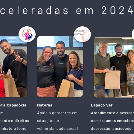
celeradas em 202
ória Capadócia
Materna
Espaço Ser
om
Apoio a gestantes em
Atendimento a pessoa
ento e direitos
situação de
com traumas emociona
combate a fome
vulnerabilidade social
depressão, ansiedade,