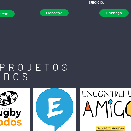
suicídio.
Conheça
Conheça
heça
 PROJETOS
ADOS