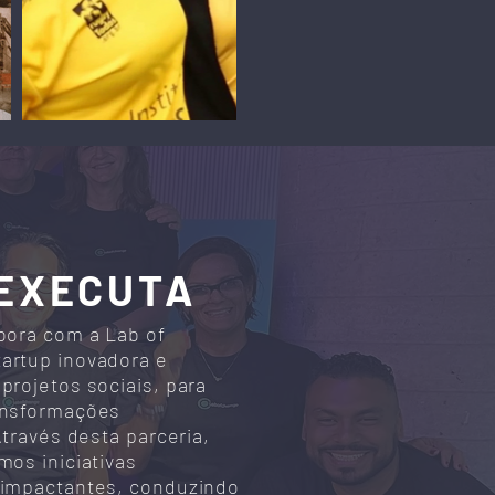
EXECUTA
abora com a Lab of
artup inovadora e
projetos sociais, para
ansformações
 Através desta parceria,
mos iniciativas
 impactantes, conduzindo