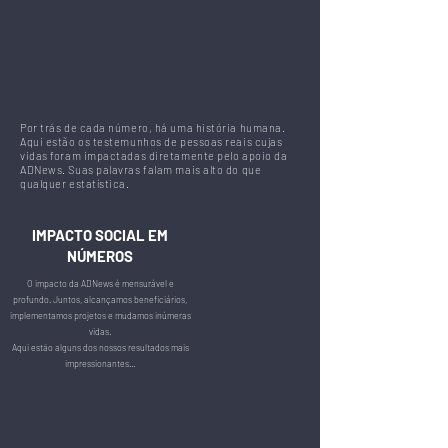
Por trás de cada número, há uma história humana.
Aqui estão os testemunhos de pessoas reais cujas
vidas foram impactadas diretamente pelo apoio da
ADNews. Suas palavras falam mais alto do que
qualquer estatística.
IMPACTO SOCIAL EM
NÚMEROS
O impacto da ADNews é mensurável e
profundo. Juntos, alcançamos beneficiários,
implementamos projetos e mudamos inúmeras
vidas.
Aqui estão alguns dos nossos resultados mais
impressionantes...