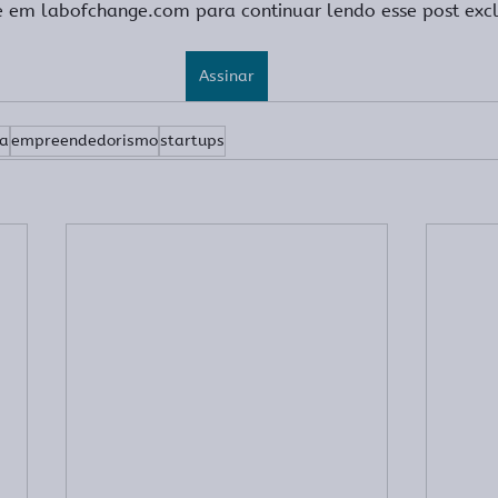
e em labofchange.com para continuar lendo esse post excl
Assinar
ia
empreendedorismo
startups