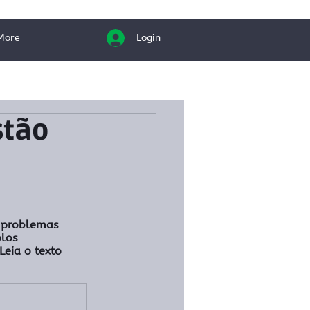
More
Login
stão
 problemas 
los 
eia o texto 