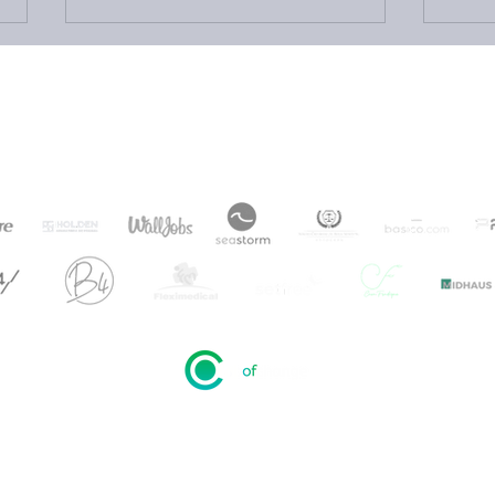
Empresas que apoiam o LOC
Como o investimento de
O qu
impacto pode impulsionar
impa
o empreendedorismo
tran
social
rmos de uso
Política de privacidade
Política de dev
 da Transformação Ltda - CNPJ 49.067.220/0001-21 - Rua Gomes de Carvalho, 15