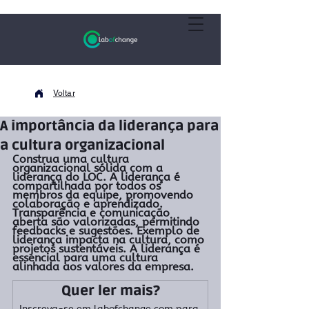
Voltar
A importância da liderança para
a cultura organizacional
Construa uma cultura 
organizacional sólida com a 
liderança do LOC. A liderança é 
compartilhada por todos os 
membros da equipe, promovendo 
colaboração e aprendizado. 
Transparência e comunicação 
aberta são valorizadas, permitindo 
feedbacks e sugestões. Exemplo de 
liderança impacta na cultura, como 
projetos sustentáveis. A liderança é 
essencial para uma cultura 
alinhada aos valores da empresa.
Quer ler mais?
Inscreva-se em labofchange.com para 