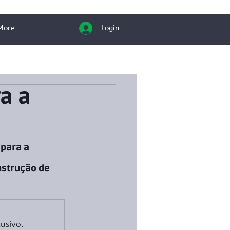
More
Login
a a
para a 
nstrução de 
usivo.